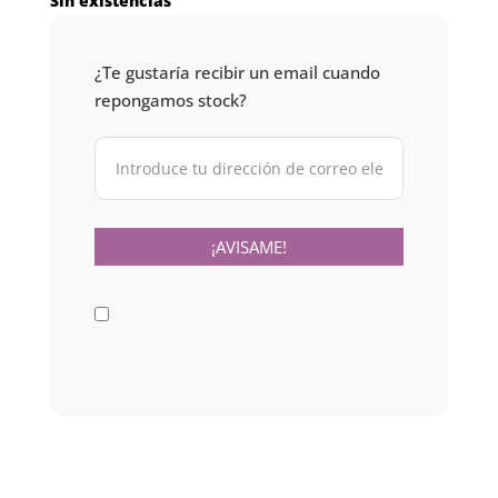
Sin existencias
era:
es:
1,230.00 $U.
820.00 $U
¿Te gustaría recibir un email cuando
repongamos stock?