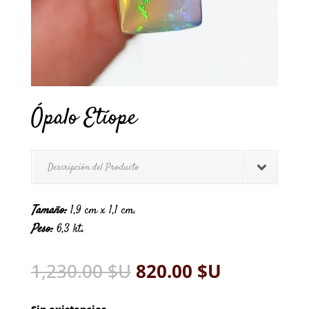
Ópalo Etíope
Descripción del Producto
Tamaño
:
1,9 cm x 1,1 cm.
Peso:
6,3 kt
.
El
El
1,230.00
$U
820.00
$U
precio
precio
original
actual