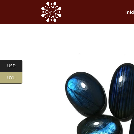
Inic
USD
UYU