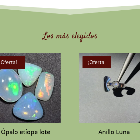
Los más elegidos
¡Oferta!
¡Oferta!
Sin Stock
Ópalo etíope lote
Anillo Luna