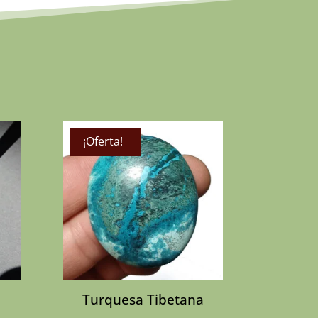
¡Oferta!
Sin Stock
Turquesa Tibetana