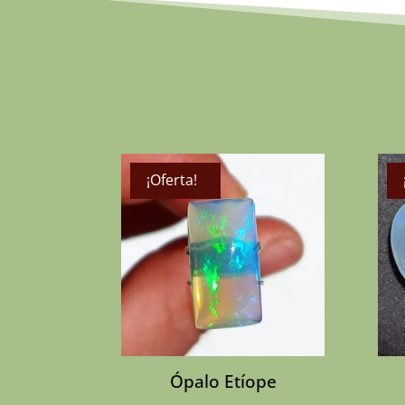
¡Oferta!
Sin Stock
Ópalo Etíope