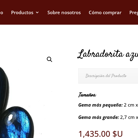
io
Productos
Sobre nosotros
Cómo comprar
Pre
Labradorita azu
Descripción del Producto
Tamaños
:
Gema más pequeña:
2 cm x
Gema más grande:
2,7 cm 
1,435.00
$U